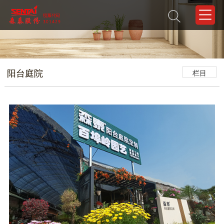
阳台庭院
栏目